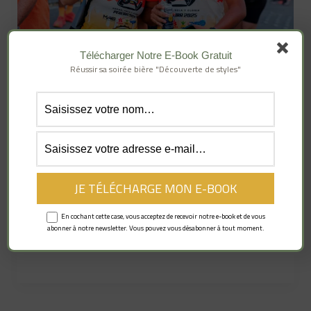
une
course
de
la
Télécharger Notre E-Book Gratuit
Réussir sa soirée bière "Découverte de styles"
bière
Top 14 des conseils pour
courir une course de la bière
Tops
Une course de la bière ? A l’instar du fameux
Marathon des châteaux du Médoc à Bordeaux
où les nombreuses […]
En cochant cette case, vous acceptez de recevoir notre e-book et de vous
abonner à notre newsletter. Vous pouvez vous désabonner à tout moment.
Lire la suite »