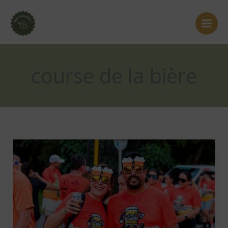
Aller
au
contenu
course de la bière
Top
14
des
conseils
pour
courir