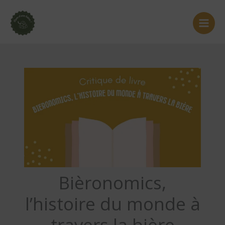
Aller
au
contenu
Bièronomics,
l’histoire du monde à
travers la bière