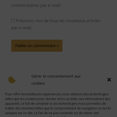
commentaires par e-mail.
Prévenez-moi de tous les nouveaux articles
par e-mail.
Gérer le consentement aux
cookies
Pour offrir les meilleures expériences, nous utilisons des technologies
telles que les cookies pour stocker et/ou accéder aux informations des
Avertissement
:
Certains des liens sur ce site sont des liens d’affiliation, ce qui signifie que si
appareils. Le fait de consentir à ces technologies nous permettra de
vous cliquez sur l’un des liens et achetez un article, nous sommes susceptibles de recevoir une
commission. Cependant, toutes les opinions sont les nôtres.
traiter des données telles que le comportement de navigation ou les ID
uniques sur ce site. Le fait de ne pas consentir ou de retirer son