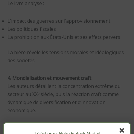
Le livre analyse :
L’impact des guerres sur l’approvisionnement
Les politiques fiscales
La prohibition aux États-Unis et ses effets pervers
La bière révèle les tensions morales et idéologiques
des sociétés.
4. Mondialisation et mouvement craft
Les auteurs détaillent la concentration extrême du
secteur au XXᵉ siècle, puis la réaction craft comme
dynamique de diversification et d’innovation
économique.
On comprend que le mouvement artisanal n’est pas
Télécharger Notre E-Book Gratuit