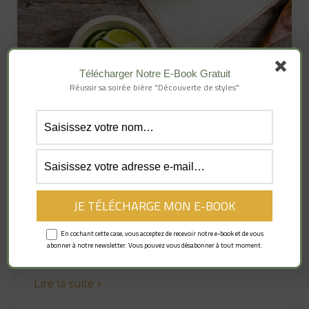
Télécharger Notre E-Book Gratuit
Faire une Ginger Beer
Réussir sa soirée bière "Découverte de styles"
maison
DIY
La Ginger Beer, aussi appelée bière de
gingembre en français, est une boisson
gazeuse non alcoolisée, au goût très
prononcé de gingembre, particulièrement
En cochant cette case, vous acceptez de recevoir notre e-book et de vous
abonner à notre newsletter. Vous pouvez vous désabonner à tout moment.
désaltérante et épicée.
Lire la suite »