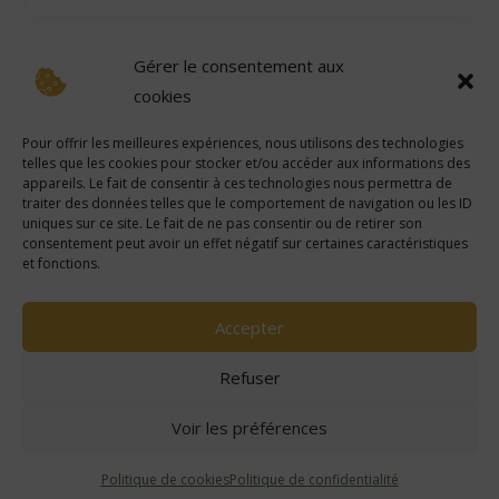
Gérer le consentement aux
cookies
Pour offrir les meilleures expériences, nous utilisons des technologies
telles que les cookies pour stocker et/ou accéder aux informations des
Avertissement
:
Certains des liens sur ce site sont des liens d’affiliation, ce qui signifie que si
appareils. Le fait de consentir à ces technologies nous permettra de
vous cliquez sur l’un des liens et achetez un article, nous sommes susceptibles de recevoir une
commission. Cependant, toutes les opinions sont les nôtres.
traiter des données telles que le comportement de navigation ou les ID
uniques sur ce site. Le fait de ne pas consentir ou de retirer son
consentement peut avoir un effet négatif sur certaines caractéristiques
L'abus d'alcool est dangeureux pour la santé, à consommer avec modération.
et fonctions.
Mentions légales
Accepter
Politique de confidentialité
Refuser
Conditions générales de vente
Voir les préférences
Politique de cookies (UE)
Politique de cookies
Politique de confidentialité