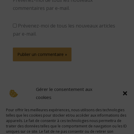
commentaires par e-mail.
Prévenez-moi de tous les nouveaux articles
par e-mail.
Gérer le consentement aux
cookies
Pour offrir les meilleures expériences, nous utilisons des technologies
telles que les cookies pour stocker et/ou accéder aux informations des
Avertissement
:
Certains des liens sur ce site sont des liens d’affiliation, ce qui signifie que si
appareils. Le fait de consentir à ces technologies nous permettra de
vous cliquez sur l’un des liens et achetez un article, nous sommes susceptibles de recevoir une
commission. Cependant, toutes les opinions sont les nôtres.
traiter des données telles que le comportement de navigation ou les ID
uniques sur ce site. Le fait de ne pas consentir ou de retirer son