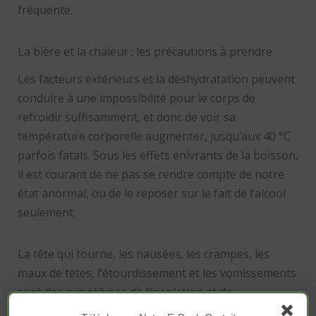
fréquente.
La bière et la chaleur : les précautions à prendre
Les facteurs extérieurs et la déshydratation peuvent
conduire à une impossibilité pour le corps de
refroidir suffisamment, et donc de voir sa
température corporelle augmenter, jusqu’aux 40 °C
parfois fatals. Sous les effets enivrants de la boisson,
il est courant de ne pas se rendre compte de notre
état anormal, ou de le reposer sur le fait de l’alcool
seulement.
La tête qui tourne, les nausées, les crampes, les
maux de têtes, l’étourdissement et les vomissements
sont des symptômes de l’insolation et de
l’hyperthermie.