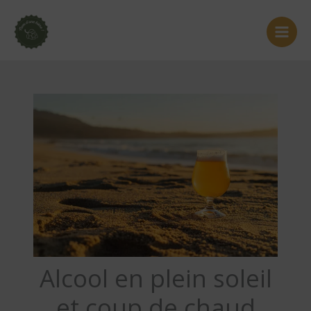
Aller
au
contenu
Alcool en plein soleil
et coup de chaud