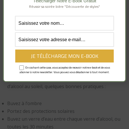
Télécharger Notre E-Book Gratuit
Réussir sa soirée bière "Découverte de styles"
Si vous en ressentez un, mettez-vous à l’ombre et
allongez-vous ou faites un tour dans la piscine ou la
mer, accompagné de quelqu’un bien sûr ! Faites
surveiller votre état et buvez de l’eau sans excès.
Une hydratation trop importante en une fois peut
également être fatale, surtout si le corps est
déshydraté.
En cochant cette case, vous acceptez de recevoir notre e-book et de vous
abonner à notre newsletter. Vous pouvez vous désabonner à tout moment.
Afin de réduire les risques liés à la consommation
d’alcool au soleil, quelques bonnes pratiques :
Buvez à l’ombre
Portez des protections solaires
Buvez un verre d’eau entre chaque verre d’alcool, ou
toutes les 30 minutes