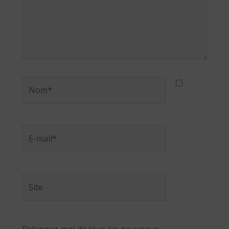
Nom*
E-
mail*
Site
Prévenez-moi de tous les nouveaux