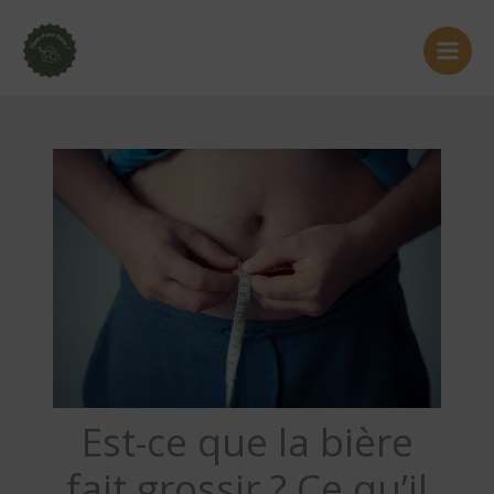
Aller
au
contenu
Est-ce que la bière
fait grossir ? Ce qu’il