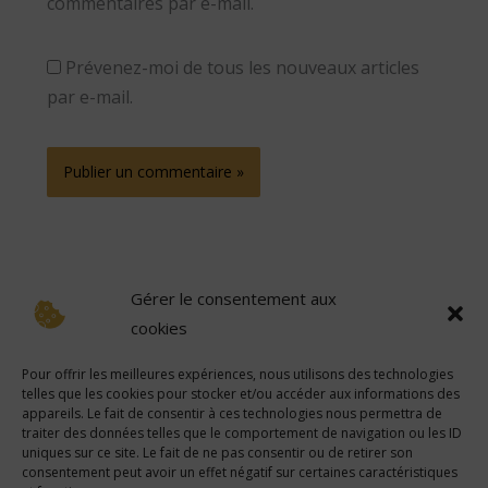
commentaires par e-mail.
Prévenez-moi de tous les nouveaux articles
par e-mail.
Gérer le consentement aux
cookies
Pour offrir les meilleures expériences, nous utilisons des technologies
telles que les cookies pour stocker et/ou accéder aux informations des
Avertissement
:
Certains des liens sur ce site sont des liens d’affiliation, ce qui signifie que si
appareils. Le fait de consentir à ces technologies nous permettra de
vous cliquez sur l’un des liens et achetez un article, nous sommes susceptibles de recevoir une
commission. Cependant, toutes les opinions sont les nôtres.
traiter des données telles que le comportement de navigation ou les ID
uniques sur ce site. Le fait de ne pas consentir ou de retirer son
consentement peut avoir un effet négatif sur certaines caractéristiques
L'abus d'alcool est dangeureux pour la santé, à consommer avec modération.